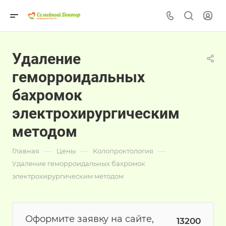
Удаление
геморроидальных
бахромок
электрохирургическим
методом
—
—
—
Главная
Цены
Колопроктология
Удаление геморроидальных бахромок
электрохирургическим методом
Оформите заявку на сайте,
13200