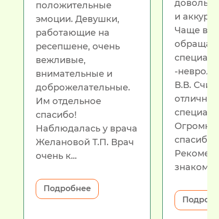
довольна
положительные
и аккурат
эмоции. Девушки,
Чаще все
работающие на
обращали
ресепшене, очень
специали
вежливые,
-невроло
внимательные и
В.В. Счит
доброжелательные.
отличны
Им отдельное
специали
спасибо!
Огромно
Наблюдалась у врача
спасибо!
Желановой Т.П. Врач
Рекоменд
очень к...
знакомым
Подробнее
Подроб