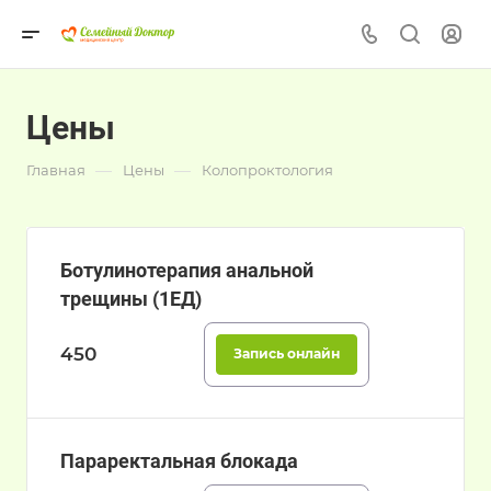
Цены
—
—
Главная
Цены
Колопроктология
Ботулинотерапия анальной
трещины (1ЕД)
450
Запись онлайн
Параректальная блокада