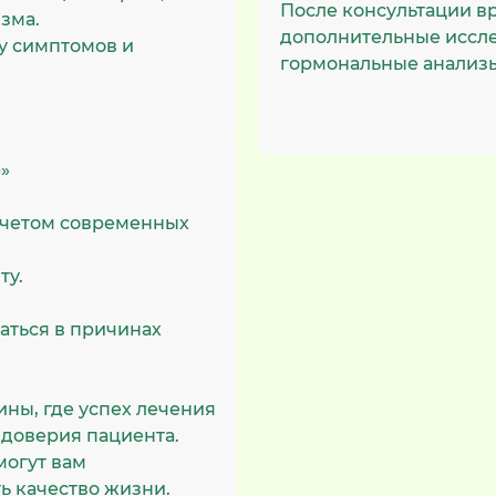
После консультации в
зма.
дополнительные иссл
у симптомов и
гормональные анализы
»
учетом современных
ту.
аться в причинах
ны, где успех лечения
 доверия пациента.
могут вам
ь качество жизни.