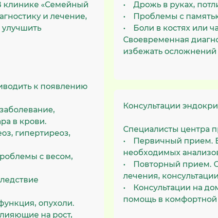
В клинике «Семейный
• Дрожь в руках, пот
гностику и лечение,
• Проблемы с память
 улучшить
• Боли в костях или ч
Своевременная диагн
избежать осложнений 
иводить к появлению
Консультации эндокри
 заболевание,
ра в крови.
Специалисты центра п
оз, гипертиреоз,
• Первичный прием. В
необходимых анализов
роблемы с весом,
• Повторный прием. О
лечения, консультации
следствие
• Консультации на до
помощь в комфортной 
функция, опухоли.
лияющие на рост,