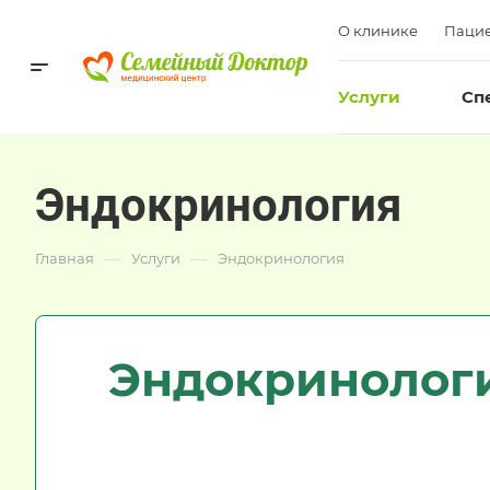
О клинике
Пацие
Услуги
Сп
Эндокринология
—
—
Главная
Услуги
Эндокринология
Эндокринолог