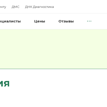
нту
ДМС
ДНК Диагностика
ециалисты
Цены
Отзывы
ия