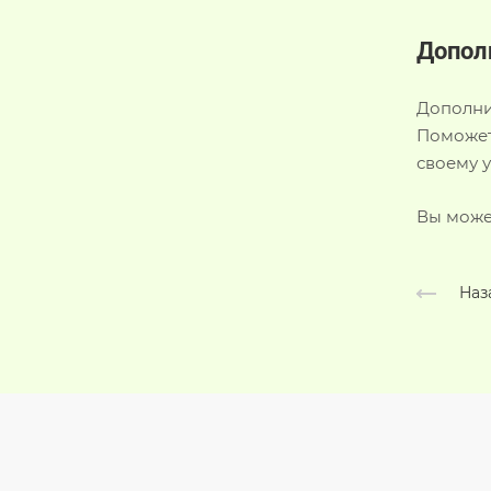
Допол
Дополни
Поможет
своему 
Вы может
Наз