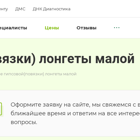
нту
ДМС
ДНК Диагностика
ециалисты
Цены
Отзывы
вязки) лонгеты малой
е гипсовой(повязки) лонгеты малой
Оформите заявку на сайте, мы свяжемся с 
ближайшее время и ответим на все интер
вопросы.