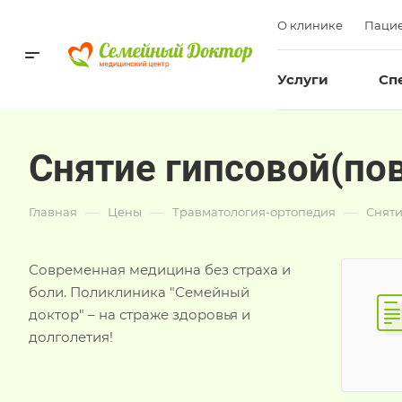
О клинике
Пацие
Услуги
Сп
Снятие гипсовой(по
—
—
—
Главная
Цены
Травматология-ортопедия
Сняти
Современная медицина без страха и
боли. Поликлиника "Семейный
доктор" – на страже здоровья и
долголетия!