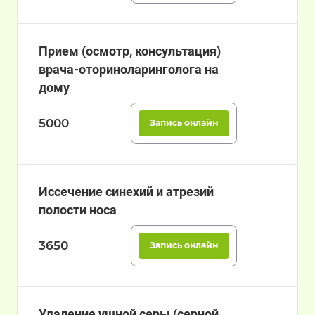
Прием (осмотр, консультация)
врача-оториноларинголога на
дому
5000
Запись онлайн
Иссечение синехий и атрезий
полости носа
3650
Запись онлайн
Удаление ушной серы (серной