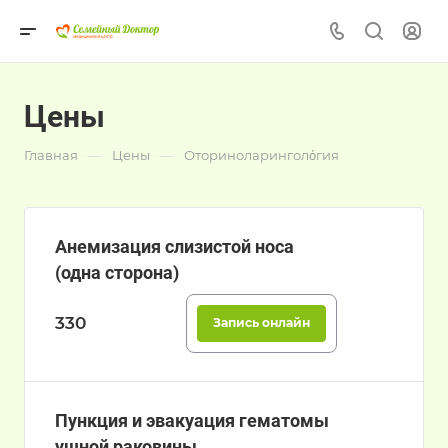
Цены
—
—
Главная
Цены
Оториноларинголо́гия
Анемизация слизистой носа
(одна сторона)
330
Запись онлайн
Пункция и эвакуация гематомы
ушной раковины