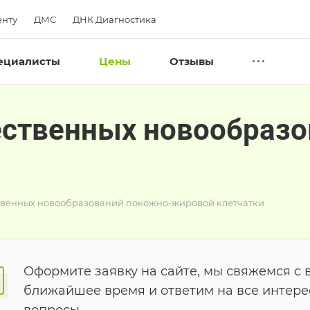
нту
ДМС
ДНК Диагностика
ециалисты
Цены
Отзывы
ественных новообразо
твенных новообразований покожно-жировой клетчатки
Оформите заявку на сайте, мы свяжемся с 
ближайшее время и ответим на все интер