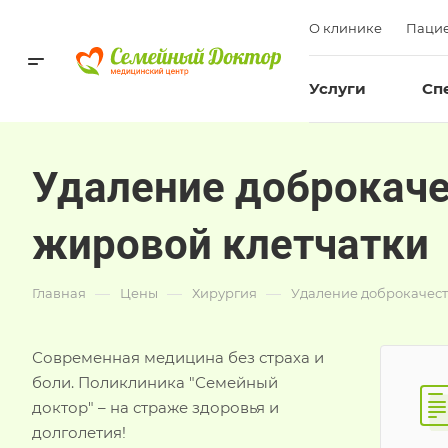
О клинике
Пацие
Услуги
Сп
Удаление доброкач
жировой клетчатки
—
—
—
Главная
Цены
Хирургия
Удаление доброкачес
Современная медицина без страха и
боли. Поликлиника "Семейный
доктор" – на страже здоровья и
долголетия!