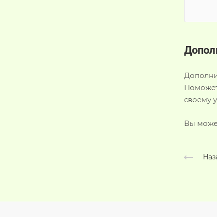
Допол
Дополни
Поможет
своему 
Вы может
Наз