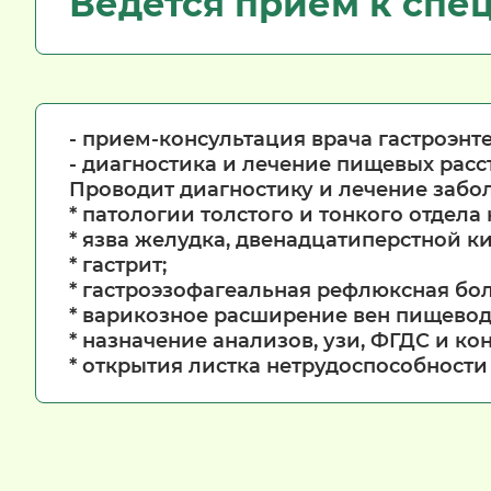
Ведётся приём к спе
- прием-консультация врача гастроэнт
- диагностика и лечение пищевых расс
Проводит диагностику и лечение забо
* патологии толстого и тонкого отдел
* язва желудка, двенадцатиперстной к
* гастрит;
* гастроэзофагеальная рефлюксная бол
* варикозное расширение вен пищево
* назначение анализов, узи, ФГДС и к
* открытия листка нетрудоспособности