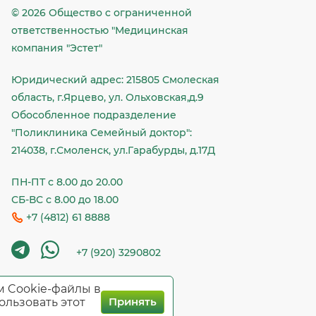
© 2026 Общество c ограниченной
ответственностью "Медицинская
компания "Эстет"
Юридический адрес: 215805 Смолеская
область, г.Ярцево, ул. Ольховская,д.9
Обособленное подразделение
"Поликлиника Семейный доктор":
214038, г.Смоленск, ул.Гарабурды, д.17Д
ПН-ПТ с 8.00 до 20.00
СБ-ВС с 8.00 до 18.00
+7 (4812) 61 8888
+7 (920) 3290802
м Cookie-файлы в
ользовать этот
Принять
циалиста