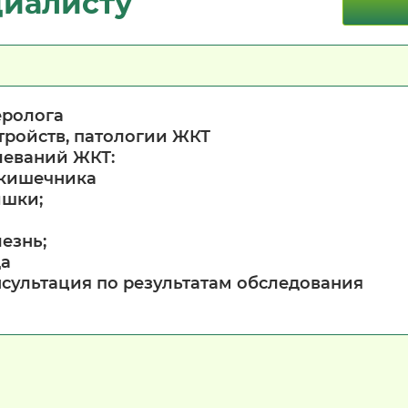
циалисту
еролога
тройств, патологии ЖКТ
леваний ЖКТ:
а кишечника
ишки;
езнь;
да
онсультация по результатам обследования