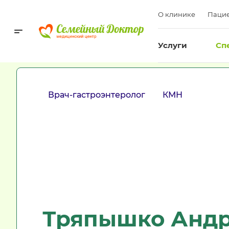
О клинике
Пацие
Услуги
Сп
Врач-гастроэнтеролог
КМН
Тряпышко Анд