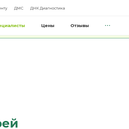
нту
ДМС
ДНК Диагностика
ециалисты
Цены
Отзывы
рей