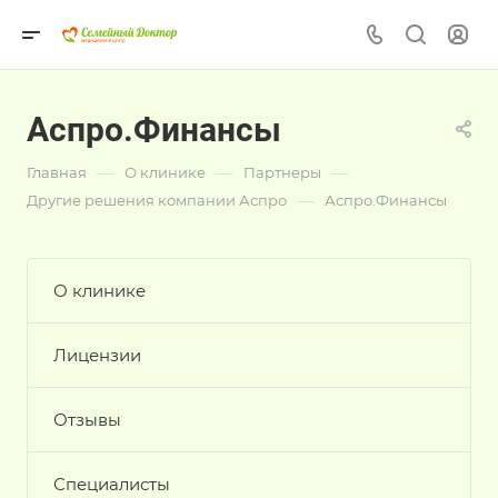
Аспро.Финансы
—
—
—
Главная
О клинике
Партнеры
—
Другие решения компании Аспро
Аспро.Финансы
О клинике
Лицензии
Отзывы
Специалисты